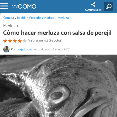
COMPARTIR
Comida y bebida
Pescado y Marisco
Merluza
Merluza
Cómo hacer merluza con salsa de perejil
Valoración: 4.2 (34 votos)
Por
Borja Lopez
.
Actualizado: 16 enero 2017