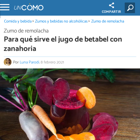
COMPARTIR
Comida y bebida
Zumos y bebidas no alcohólicas
Zumo de remolacha
Zumo de remolacha
Para qué sirve el jugo de betabel con
zanahoria
Por
Luna Parodi
.
8 febrero 2021