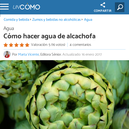
COMPARTIR
Comida y bebida
Zumos y bebidas no alcohólicas
Agua
Agua
Cómo hacer agua de alcachofa
Valoración: 5 (16 votos)
4 comentarios
Por
Marta Vicente
, Editora Sénior.
Actualizado: 16 enero 2017