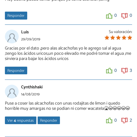
Responder
0
0
Luis
Su valoración:
29/09/2019
Gracias por el dato ,pero alas alcachofas yo le agrego sal al agua
,tengo los ácidos uricos,un poco elevado me podré tomar el agua ,me
sirviera para bajar los ácidos uricos
Responder
0
3
Cynthishaki
14/08/2019
Puse a coser las alcachofas con unas rodajitas de limon i quedo
horrible muy amargas no se podian ni comer wacatela🤮😭😭😭😭😭
Ver
4
respuestas
Responder
0
2
Alonso Balanta