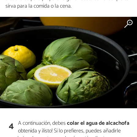
sirva para la comida o la cena.
A continuación, debes
colar el agua de alcachofa
4
obtenida y ¡listo! Si lo prefieres, puedes añadirle