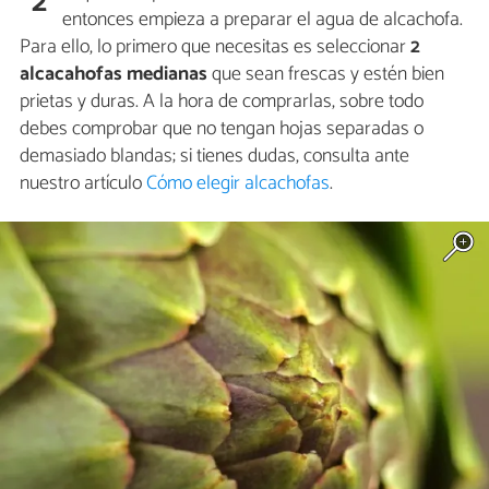
2
entonces empieza a preparar el agua de alcachofa.
Para ello, lo primero que necesitas es seleccionar
2
alcacahofas medianas
que sean frescas y estén bien
prietas y duras. A la hora de comprarlas, sobre todo
debes comprobar que no tengan hojas separadas o
demasiado blandas; si tienes dudas, consulta ante
nuestro artículo
Cómo elegir alcachofas
.