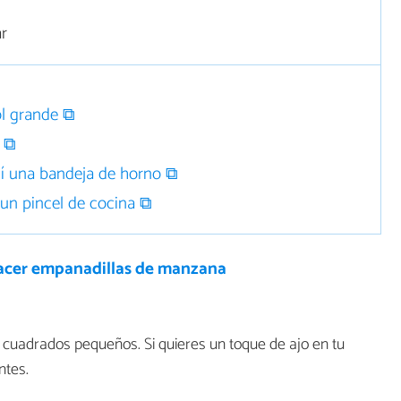
r
l grande ⧉
o ⧉
í una bandeja de horno ⧉
un pincel de cocina ⧉
cer empanadillas de manzana
cuadrados pequeños. Si quieres un toque de ajo en tu
ntes.