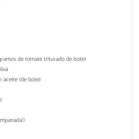
o
ramos de tomate triturado de bote)
liva
 aceite (de bote)
e
 empanada’)