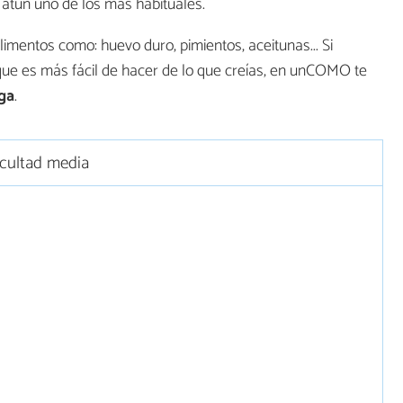
 atún uno de los más habituales.
mentos como: huevo duro, pimientos, aceitunas... Si
que es más fácil de hacer de lo que creías, en unCOMO te
ga
.
icultad media