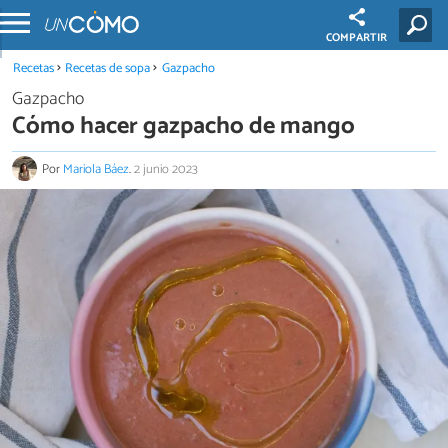
COMPARTIR
Recetas
Recetas de sopa
Gazpacho
Gazpacho
Cómo hacer gazpacho de mango
Por
Mariola Báez
.
2 junio 2023