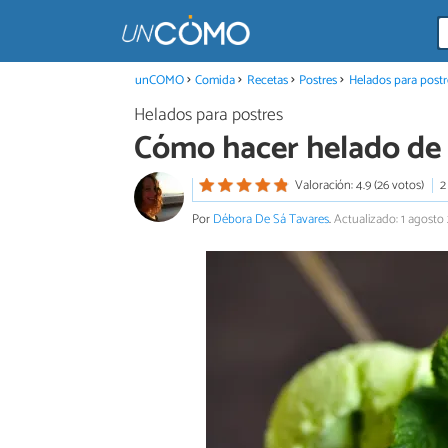
unCOMO
Comida
Recetas
Postres
Helados para postr
Helados para postres
Cómo hacer helado de
Valoración: 4.9 (26 votos)
2
Por
Débora De Sá Tavares
.
Actualizado: 1 agosto