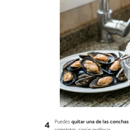
4
Puedes
quitar una de las conchas
completos, según prefieras.