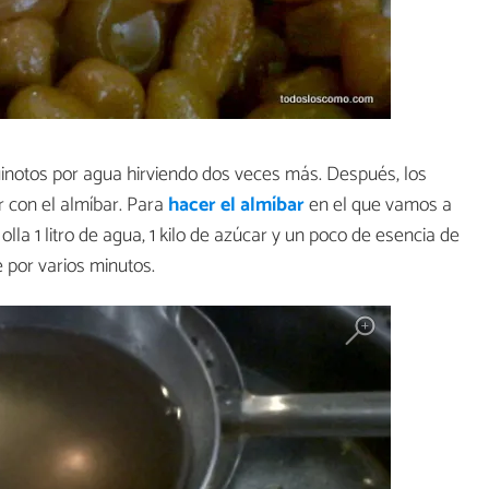
inotos por agua hirviendo dos veces más. Después, los
r con el almíbar. Para
hacer el almíbar
en el que vamos a
la 1 litro de agua, 1 kilo de azúcar y un poco de esencia de
e por varios minutos.