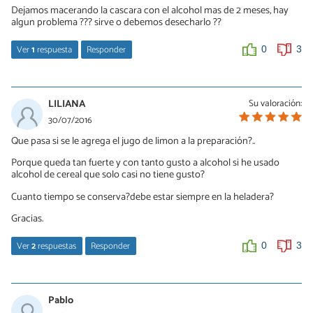
Dejamos macerando la cascara con el alcohol mas de 2 meses, hay
algun problema ??? sirve o debemos desecharlo ??
Ver
1
respuesta
Responder
0
3
pau
25/03/2017
LILIANA
Su valoración:
Desecharlo no! Quizás tendrás que agregar un poco más de
30/07/2016
azúcar, pero piensa que no hay nada que te pueda dañar! Es
Que pasa si se le agrega el jugo de limon a la preparación?..
alcohol y cáscaras de limón ácidas! Mi abuelo hizo una remesa de
licor de naranja y estuvo macerando durante un año!
Porque queda tan fuerte y con tanto gusto a alcohol si he usado
alcohol de cereal que solo casi no tiene gusto?
0
0
Cuanto tiempo se conserva?debe estar siempre en la heladera?
Gracias.
Ver
2
respuestas
Responder
0
3
Elver Galarga
15/11/2016
Pablo