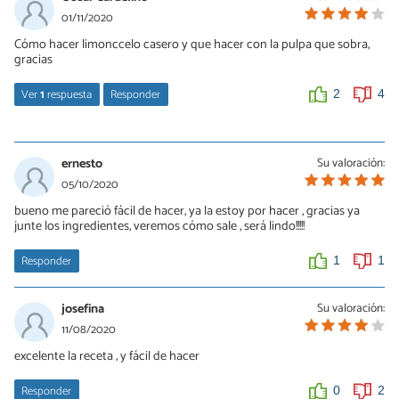
01/11/2020
Cómo hacer limonccelo casero y que hacer con la pulpa que sobra,
gracias
Ver
1
respuesta
Responder
2
4
su
03/11/2021
ernesto
Su valoración:
primero usas el limon para lo que lo uses habitualmente y con la
05/10/2020
cascara haces el licor
bueno me pareció fácil de hacer, ya la estoy por hacer , gracias ya
junte los ingredientes, veremos cómo sale , será lindo!!!!!
0
0
Responder
1
1
josefina
Su valoración:
11/08/2020
excelente la receta , y fácil de hacer
Responder
0
2