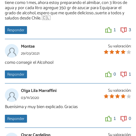
tiene como 1 mes, ahora estoy preparando el almibar, con 3 litros de
agua y por cada litro agregue 350 gr de azucar para Equiparar el
grado de alcohol, espero que me quede delicioso...suerte a todos y
saludos desde Chile. 🇨🇱
Responder
1
3
Montse
Su valoración:
29/03/2021
como consegir el Alcohool
Responder
0
1
Olga Lila Marraffini
Su valoración:
03/11/2020
Buenísima y muy bien explicado. Gracias
Responder
1
0
Oscar Cardelino
Su valoración: