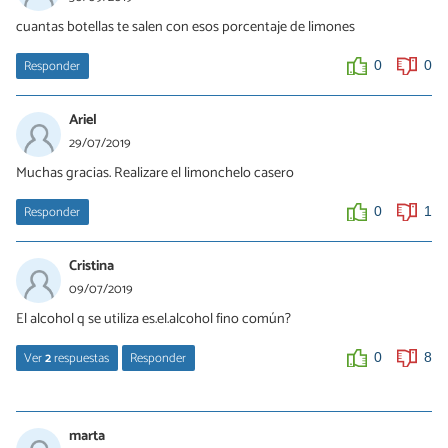
cuantas botellas te salen con esos porcentaje de limones
Responder
0
0
Ariel
29/07/2019
Muchas gracias. Realizare el limonchelo casero
Responder
0
1
Cristina
09/07/2019
El alcohol q se utiliza es.el.alcohol fino común?
Ver
2
respuestas
Responder
0
8
walter
29/08/2019
marta