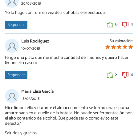
si Cristina el alcohol que se utiliza es el fino etilico que se compra
20/08/2018
en farmacia o supermercados y dice de uso alimenticio
Yo lo hago con rom en vez de alcohol. sale espectacuar
1
0
Responder
0
4
Daniel
Luis Rodriguez
Su valoración:
01/09/2020
10/07/2018
Un amigo italiano lo prepara con alcohol tridestilado. o alcohol de
tengo una plata que me mucha cantidad de limones y quiero hacer
cereal. Es un poco mas caro. sabe muy rico. Saludos.
limoncello casero
0
0
Responder
3
4
Maria Elisa García
18/03/2018
Hice limoncello y durante el almacenamiento se formó una espuma
amarronada en el cuello de la botella. No puede ser fermentación por
el alto contenido de alcohol. Que puede ser o como evito este
defecto?
Saludos y gracias