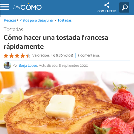
COMPARTIR
Recetas
Platos para desayunar
Tostadas
Tostadas
Cómo hacer una tostada francesa
rápidamente
Valoración: 4.6 (386 votos)
3 comentarios
Por
Borja Lopez
.
Actualizado: 8 septiembre 2020