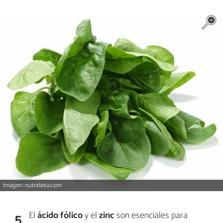
Imagen: nutridieta.com
El
ácido fólico
y el
zinc
son esenciales para
5