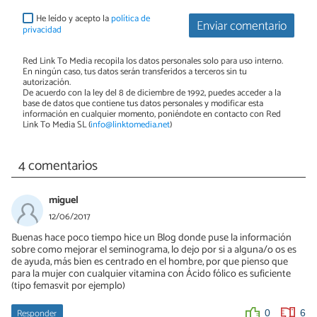
He leído y acepto la
política de
Enviar comentario
privacidad
Red Link To Media recopila los datos personales solo para uso interno.
En ningún caso, tus datos serán transferidos a terceros sin tu
autorización.
De acuerdo con la ley del 8 de diciembre de 1992, puedes acceder a la
base de datos que contiene tus datos personales y modificar esta
información en cualquier momento, poniéndote en contacto con Red
Link To Media SL (
info@linktomedia.net
)
4 comentarios
miguel
12/06/2017
Buenas hace poco tiempo hice un Blog donde puse la información
sobre como mejorar el seminograma, lo dejo por si a alguna/o os es
de ayuda, más bien es centrado en el hombre, por que pienso que
para la mujer con cualquier vitamina con Ácido fólico es suficiente
(tipo femasvit por ejemplo)
Responder
0
6