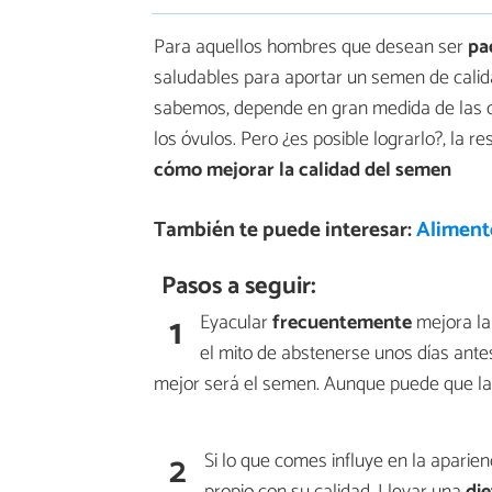
Para aquellos hombres que desean ser
pa
saludables para aportar un semen de calidad
sabemos, depende en gran medida de las c
los óvulos. Pero ¿es posible lograrlo?, la
cómo mejorar la calidad del semen
También te puede interesar:
Aliment
Pasos a seguir:
1
Eyacular
frecuentemente
mejora la
el mito de abstenerse unos días ante
mejor será el semen. Aunque puede que la
2
Si lo que comes influye en la aparie
propio con su calidad. Llevar una
die