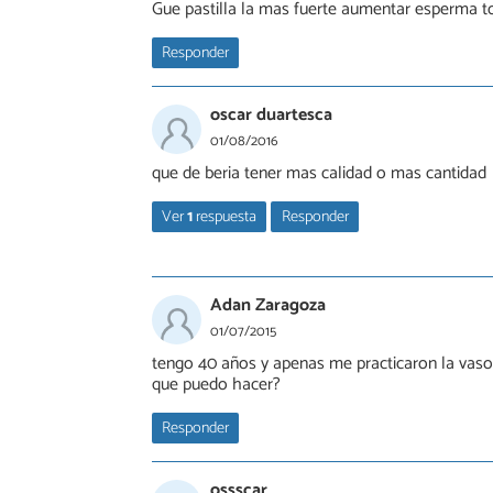
Gue pastilla la mas fuerte aumentar esperma to
Responder
oscar duartesca
01/08/2016
que de beria tener mas calidad o mas cantidad
Ver
1
respuesta
Responder
Débora De Sá Tavares
02/08/2016
Adan Zaragoza
Hola, tanto cantidad como calidad son imp
01/07/2015
un análisis de esperma. Saludos
tengo 40 años y apenas me practicaron la vaso
que puedo hacer?
Responder
ossscar