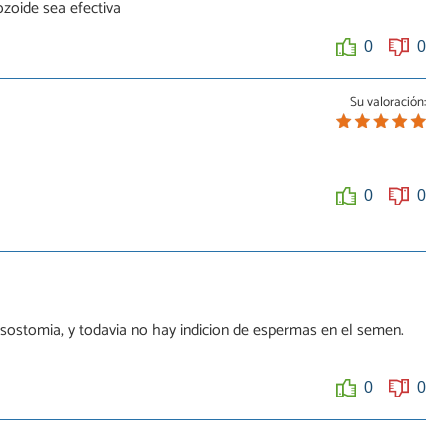
zoide sea efectiva
0
0
Su valoración:
0
0
ortantes para un embarazo, por eso ambos factores se mide en
sostomia, y todavia no hay indicion de espermas en el semen.
0
0
0
0