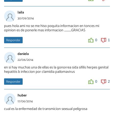
laila
30/09/2014
pues hola ami no se me hiso poquita informacion en tonces mi
opinion es de ponerle mas informacion ..............GRACIAS
Responder
0
1
daniela
22/06/2014
en si hay muchas una de ellas es la gonorrea sida sifilis herpes genital
hepatitis b infeccion por clamidia pailomavirus
Responder
0
2
huber
17/06/2014
cual es la enfermedad de transmicion sexsual peligrosa