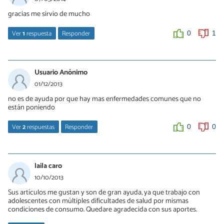
gracias me sirvio de mucho
Ver
1
respuesta
Responder
0
1
alexis
19/01/2015
Usuario Anónimo
Si tienes razon
01/12/2013
no es de ayuda por que hay mas enfermedades comunes que no
0
0
están poniendo
Ver
2
respuestas
Responder
0
0
anonimo
30/09/2014
laila caro
si cierto :P
10/10/2013
Sus artículos me gustan y son de gran ayuda, ya que trabajo con
0
0
adolescentes con múltiples dificultades de salud por mismas
condiciones de consumo. Quedare agradecida con sus aportes.
alex1231