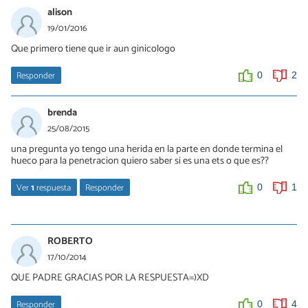
alison
19/01/2016
Que primero tiene que ir aun ginicologo
Responder
0
2
brenda
25/08/2015
una pregunta yo tengo una herida en la parte en donde termina el
hueco para la penetracion quiero saber si es una ets o que es??
Ver
1
respuesta
Responder
0
1
Débora De Sá Tavares
25/08/2015
ROBERTO
Hola, para saber lo que tienes deberás visitar a tu ginecólogo.
17/10/2014
Saludos
QUE PADRE GRACIAS POR LA RESPUESTA=)XD
0
0
Responder
0
4