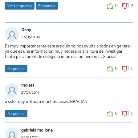
Ver
1
respuesta
Responder
0
2
ROBERTO
17/10/2014
Dany
TE DIRIA PERO NO SE
27/05/2014
Es muy importantante este articulo xq nos ayuda a todos en general,
0
0
ya que es una informacion muy necesaria a la hora de investigar
tanto para tareas de colegio o informacion personal.. Gracias
Responder
0
1
moises
21/05/2014
a sido muy util para muchas cosas...GRACIAS
Responder
0
1
gabriela moliona
07/05/2014