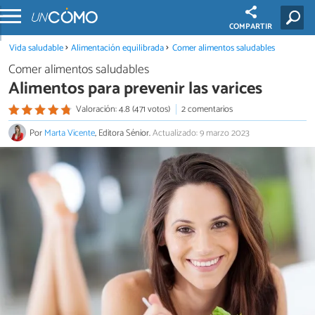
COMPARTIR
Vida saludable
Alimentación equilibrada
Comer alimentos saludables
Comer alimentos saludables
Alimentos para prevenir las varices
Valoración: 4.8 (471 votos)
2 comentarios
Por
Marta Vicente
, Editora Sénior.
Actualizado: 9 marzo 2023