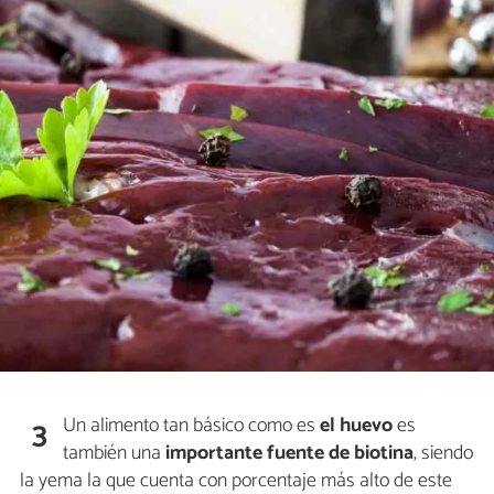
Un alimento tan básico como es
el huevo
es
3
también una
importante fuente de biotina
, siendo
la yema la que cuenta con porcentaje más alto de este