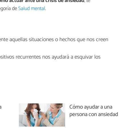
mo actuar ante una crisis de ansiedad
, te
egoría de
Salud mental
.
ente aquellas situaciones o hechos que nos creen
tivos recurrentes nos ayudará a esquivar los
a
Cómo ayudar a una
persona con ansiedad