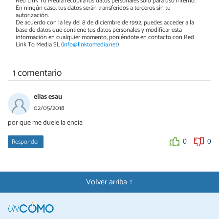
Red Link To Media recopila los datos personales solo para uso interno.
En ningún caso, tus datos serán transferidos a terceros sin tu
autorización.
De acuerdo con la ley del 8 de diciembre de 1992, puedes acceder a la
base de datos que contiene tus datos personales y modificar esta
información en cualquier momento, poniéndote en contacto con Red
Link To Media SL (
info@linktomedia.net
)
1 comentario
elias esau
02/05/2018
por que me duele la encia
Responder
0
0
Volver arriba ↑