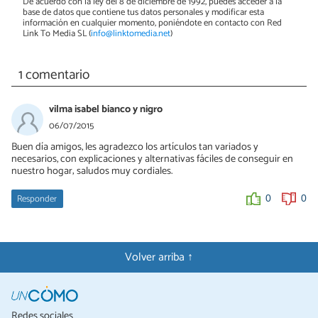
De acuerdo con la ley del 8 de diciembre de 1992, puedes acceder a la
base de datos que contiene tus datos personales y modificar esta
información en cualquier momento, poniéndote en contacto con Red
Link To Media SL (
info@linktomedia.net
)
1 comentario
vilma isabel bianco y nigro
06/07/2015
Buen día amigos, les agradezco los artículos tan variados y
necesarios, con explicaciones y alternativas fáciles de conseguir en
nuestro hogar; saludos muy cordiales.
Responder
0
0
Volver arriba ↑
Redes sociales