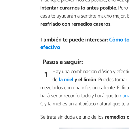
Y aunque prevenirlos es posible, una vez
intentar curarnos lo antes posible
. Pero
casa te ayudarán a sentirte mucho mejor
resfriado con remedios caseros
.
También te puede interesar:
Cómo to
efectivo
Pasos a seguir:
1
Hay una combinación clásica y efectiva
de
la miel
y el limón
. Puedes tomar 
mezclarlos con una infusión caliente. El líq
hará sentir reconfortado y hará que tu
nari
C y la miel es un antibiótico natural que te
Se trata sin duda de uno de los
remedios c