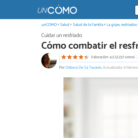
unCOMO
Salud
Salud de la Familia
La gripe, resfriado
Cuidar un resfriado
Cómo combatir el resf
Valoración: 4.5 (2.237 votos)
Por
Débora De Sá Tavares
.
Actualizado: 9 febrer