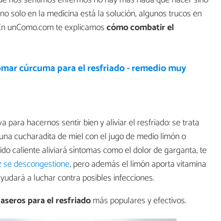
 que nos sentimos enfermos no hay más nada que hacer sino
 no solo en la medicina está la solución, algunos trucos en
. En unComo.com te explicamos
cómo combatir el
mar cúrcuma para el resfriado - remedio muy
 para hacernos sentir bien y aliviar el resfriado: se trata
una cucharadita de miel con el jugo de medio limón o
uido caliente aliviará síntomas como el dolor de garganta, te
z se descongestione
, pero además el limón aporta vitamina
 ayudará a luchar contra posibles infecciones.
aseros para el resfriado
más populares y efectivos.