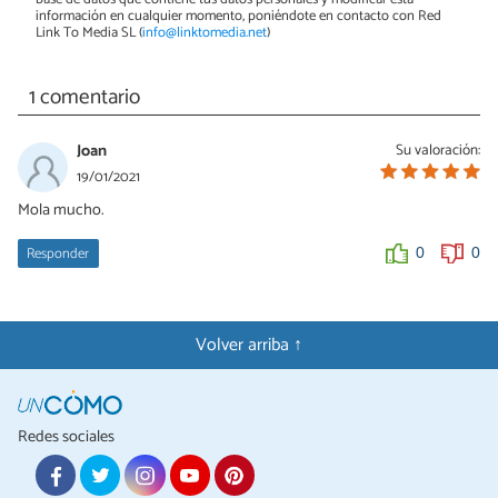
información en cualquier momento, poniéndote en contacto con Red
Link To Media SL (
info@linktomedia.net
)
1 comentario
Joan
Su valoración:
19/01/2021
Mola mucho.
Responder
0
0
Volver arriba ↑
Redes sociales