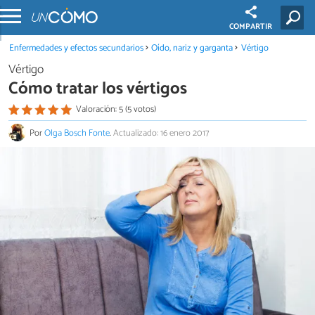
COMPARTIR
Enfermedades y efectos secundarios
Oído, nariz y garganta
Vértigo
Vértigo
Cómo tratar los vértigos
Valoración: 5 (5 votos)
Por
Olga Bosch Fonte
.
Actualizado: 16 enero 2017