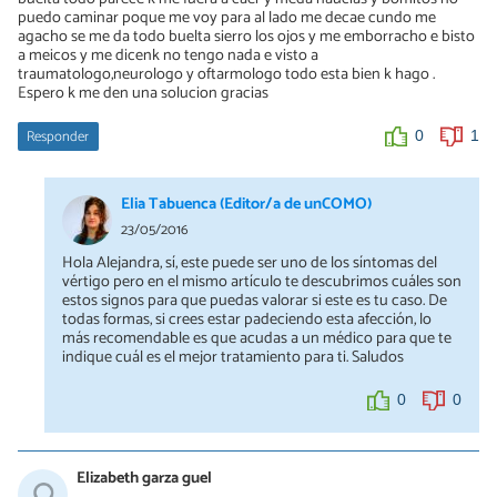
puedo caminar poque me voy para al lado me decae cundo me
agacho se me da todo buelta sierro los ojos y me emborracho e bisto
a meicos y me dicenk no tengo nada e visto a
traumatologo,neurologo y oftarmologo todo esta bien k hago .
Espero k me den una solucion gracias
Responder
0
1
Elia Tabuenca (Editor/a de unCOMO)
23/05/2016
Hola Alejandra, sí, este puede ser uno de los síntomas del
vértigo pero en el mismo artículo te descubrimos cuáles son
estos signos para que puedas valorar si este es tu caso. De
todas formas, si crees estar padeciendo esta afección, lo
más recomendable es que acudas a un médico para que te
indique cuál es el mejor tratamiento para ti. Saludos
0
0
Elizabeth garza guel