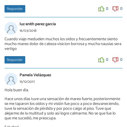
Responder
0
0
luz enith perez garcia
16/03/2018
Cuando viajo meduelen muchos los oidos y frecuentemente siento
mucho mareo dolor de cabeza visicion borrosa y mucha nausias sera
vertigo
Responder
0
0
Pamela Velázquez
15/12/2017
Hola buen día.
Hace unos días tuve una sensación de mareo fuerte, posteriormente
se me taparon los oídos y mi visión fue poco a poco desvaneciendo,
tuve la sensación de pérdida y por poco caigo al piso. Tuve que
alejarme de la multitud y solo así logre calmarme. No se que fue lo
que me sucedió, me preocupa.