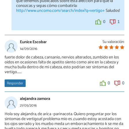
que tenemos publicados sobre esta afección para que la
conozcas y sepas cómo combatirla:
http://www.uncomo.com/search/index?q=vertigo+
Saludos!
0
1
Eunice Escobar
Su valoración:
14/09/2016
fuerte dolor de cabeza, cansanio, nervios alterados, zumbido en los
oidos en ocasiones falta de apetito siento como aire en la cabeza y
mucha bulla dentro de mi cabeza, esto podrian ser sintomas del
vertigo........
Responder
0
0
alejandra zamora
21/05/2016
Hola soy alejandra, de arica -parinacota. Quiero preguntar por los
sintomas de vertigo,el problema mio es ,cuando estoy acostada con
los ojos serrado y los muebo meda un emborrachamiento k se me da
buelta todo parece k me fuera a caer y meda naucias y bomitos no