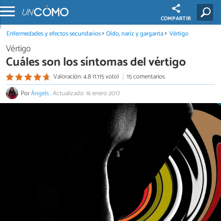
COMPARTIR
Enfermedades y efectos secundarios
Oído, nariz y garganta
Vértigo
Vértigo
Cuáles son los síntomas del vértigo
Valoración: 4.8 (1.115 voto)
15 comentarios
Por
Àngels
.
Actualizado: 16 enero 2017