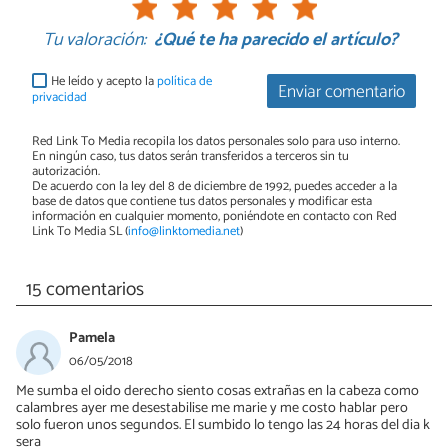
Tu valoración:
¿Qué te ha parecido el artículo?
He leído y acepto la
política de
Enviar comentario
privacidad
Red Link To Media recopila los datos personales solo para uso interno.
En ningún caso, tus datos serán transferidos a terceros sin tu
autorización.
De acuerdo con la ley del 8 de diciembre de 1992, puedes acceder a la
base de datos que contiene tus datos personales y modificar esta
información en cualquier momento, poniéndote en contacto con Red
Link To Media SL (
info@linktomedia.net
)
15 comentarios
Pamela
06/05/2018
Me sumba el oido derecho siento cosas extrañas en la cabeza como
calambres ayer me desestabilise me marie y me costo hablar pero
solo fueron unos segundos. El sumbido lo tengo las 24 horas del dia k
sera