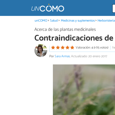
unCOMO
Salud
Medicinas y suplementos
Herboristería
Acerca de las plantas medicinales
Contraindicaciones de 
Valoración: 4.9 (15 votos)
1
Por
Sara Armas
.
Actualizado: 20 enero 2017