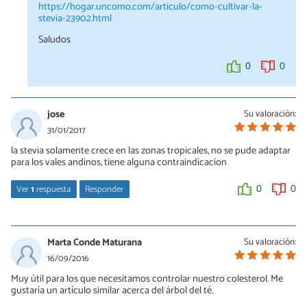
https://hogar.uncomo.com/articulo/como-cultivar-la-
stevia-23902.html
Saludos
0
0
jose
Su valoración:
31/01/2017
la stevia solamente crece en las zonas tropicales, no se pude adaptar
para los vales andinos, tiene alguna contraindicacion
Ver
1
respuesta
Responder
0
0
jacinto
19/06/2017
Marta Conde Maturana
Su valoración:
En La Zona Andina Venezolana Tropical De 30 Gados Se Podra
16/09/2016
Cultivar?
Muy útil para los que necesitamos controlar nuestro colesterol. Me
gustaría un artículo similar acerca del árbol del té.
0
0