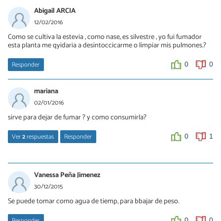
Abigail ARCIA
12/02/2016
Como se cultiva la estevia , como nase, es silvestre , yo fui fumador
esta planta me qyidaria a desintoccicarme o limpiar mis pulmones.?
Responder
0
0
mariana
02/01/2016
sirve para dejar de fumar ? y como consumirla?
Ver
2
respuestas
Responder
0
1
mariana
05/01/2016
Vanessa Peña Jimenez
Sta. Carla Martinez Danti no me respondio si laStevia sirve para
30/12/2015
dejar de fumar y como se tomaria.
Se puede tomar como agua de tiemp, para bbajar de peso.
0
0
Responder
0
0