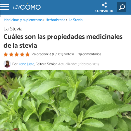
COMPARTIR
Medicinas y suplementos
Herboristería
La Stevia
La Stevia
Cuáles son las propiedades medicinales
de la stevia
Valoración: 4.9 (4.013 votos)
79 comentarios
Por
Irene Juste
, Editora Sénior.
Actualizado: 3 febrero 2017