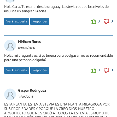
Hola Carla. Te escribl desde uruguay. La stevia reduce los niveles de
insulina en sangre? Gracias
Ver
1
respuesta
Responder
0
0
Carla Martínez
04/07/2016
Miriham flores
Hola Miriam, ante todo gracias por leernos. Si por algo es buena la
09/06/2016
Stevia es por ser una maravillosa alternativa del azúcar. Piensa
Hola... mi pregunta es: si es buena para adelgasar, no es recomendable
que es 100% natural, no tiene calorías y, además, es capaz de
para una persona delgada?
luchar contra la diabetes, ya que reduce los niveles de azúcar en
sangre. Así que sí, la Stevia es el producto adecuado para regular
la producción de insulina en sangre. De nuevo, esperamos haber
Ver
1
respuesta
Responder
0
0
satisfecho tus dudas. Hasta pronto.
Carla Martínez
0
0
09/06/2016
Gaspar Rodríguez
Hola Miriham, ante todo gracias por leernos. Sí, la stevia es un
31/05/2016
buen producto que puede ayudar a adelgazar, pero está
ESTA PLANTA, ESTEVÍA STEVIA ES UNA PLANTA MILAGROSA POR
recomendada para todo el mundo, porque es muy saludable y
SUS PROPIEDADES Y PORQUE LA CREÓ DIOS, NUESTRO
contribuye al bienestar del organismo. Piensa que ningún
ARQUITECTO QUE NOS CREÓ A TODOS. LA ESTEVÍA ES MUY ÚTIL
producto por si solo conseguirá que bajes de peso, sino que