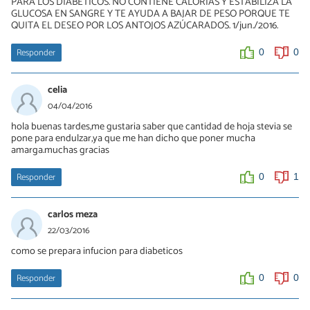
PARA LOS DIABÉTICOS. NO CONTIENE CALORÍAS Y ESTABILIZA LA
existen productos que dada su composición, no te hacen ganar
GLUCOSA EN SANGRE Y TE AYUDA A BAJAR DE PESO PORQUE TE
kilos y, por ello, se recomienda incorporarlos en una dieta sana y
QUITA EL DESEO POR LOS ANTOJOS AZÚCARADOS. 1/jun./2016.
equilibrada. Invitamos a todo el mundo a tomar este dulce y sano
producto.
Responder
0
0
0
0
celia
04/04/2016
hola buenas tardes,me gustaria saber que cantidad de hoja stevia se
pone para endulzar,ya que me han dicho que poner mucha
amarga.muchas gracias
Responder
0
1
carlos meza
22/03/2016
como se prepara infucion para diabeticos
Responder
0
0