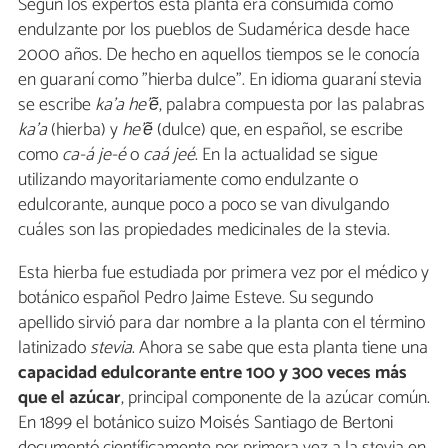
Según los expertos esta planta era consumida como
endulzante por los pueblos de Sudamérica desde hace
2000 años. De hecho en aquellos tiempos se le conocía
en guaraní como "hierba dulce". En idioma guaraní stevia
se escribe
ka'a he'ẽ
, palabra compuesta por las palabras
ka'a
(hierba) y
he'ẽ
(dulce) que, en español, se escribe
como
ca-á je-é
o
caá jeé
. En la actualidad se sigue
utilizando mayoritariamente como endulzante o
edulcorante, aunque poco a poco se van divulgando
cuáles son las propiedades medicinales de la stevia.
Esta hierba fue estudiada por primera vez por el médico y
botánico español Pedro Jaime Esteve. Su segundo
apellido sirvió para dar nombre a la planta con el término
latinizado
stevia
. Ahora se sabe que esta planta tiene una
capacidad edulcorante entre 100 y 300 veces más
que el azúcar
, principal componente de la azúcar común.
En 1899 el botánico suizo Moisés Santiago de Bertoni
documentó científicamente por primera vez a la stevia en