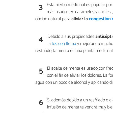
3
Esta hierba medicinal es popular por
más usados en caramelos y chicles. 
opción natural para
aliviar la
congestión 
4
Debido a sus propiedades
antisépt
la
tos con flema
y mejorando mucho l
resfriado, la menta es una planta medicinal 
5
El aceite de menta es usado con fr
con el fin de aliviar los dolores. La
agua con un poco de alcohol y aplicando d
6
Si además debido a un resfriado o a
infusión de menta te vendrá muy bien