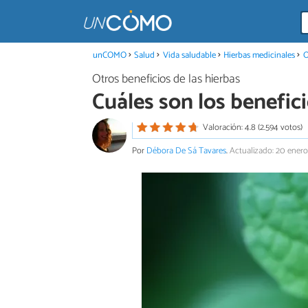
unCOMO
Salud
Vida saludable
Hierbas medicinales
O
Otros beneficios de las hierbas
Cuáles son los benefic
Valoración: 4.8 (2.594 votos)
Por
Débora De Sá Tavares
.
Actualizado: 20 enero