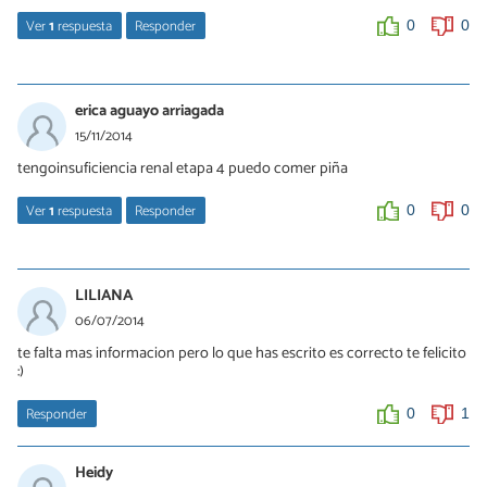
Ver
1
respuesta
Responder
0
0
diana
25/03/2015
erica aguayo arriagada
mmmm puede ser una entera todos los dias
15/11/2014
tengoinsuficiencia renal etapa 4 puedo comer piña
0
0
Ver
1
respuesta
Responder
0
0
diana
25/03/2015
LILIANA
offiooo k siiiii
06/07/2014
te falta mas informacion pero lo que has escrito es correcto te felicito
0
0
:)
Responder
0
1
Heidy