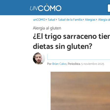
unCOMO
Salud
Salud de la Familia
Alergias
Alergia a
Alergia al gluten
¿El trigo sarraceno tie
dietas sin gluten?
Por
Brian Calvo
, Periodista.
5 noviembre 2025