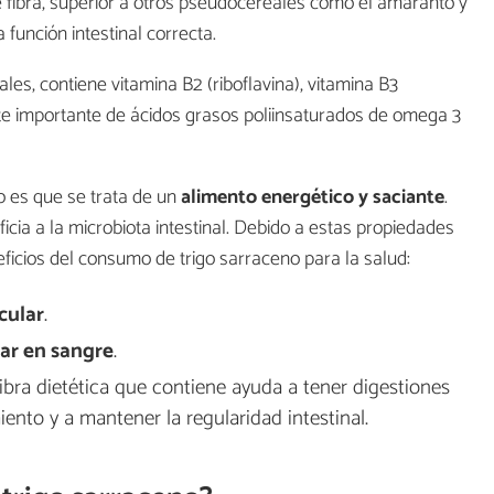
 fibra, superior a otros pseudocereales como el amaranto y
función intestinal correcta.
les, contiene vitamina B2 (riboflavina), vitamina B3
te importante de ácidos grasos poliinsaturados de omega 3
o es que se trata de un
alimento energético y saciante
.
cia a la microbiota intestinal. Debido a estas propiedades
neficios del consumo de trigo sarraceno para la salud:
cular
.
car en sangre
.
 fibra dietética que contiene ayuda a tener digestiones
iento y a mantener la regularidad intestinal.