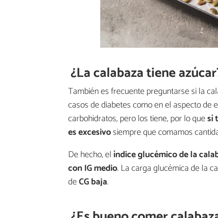
¿La calabaza tiene azúcar
También es frecuente preguntarse si la cal
casos de diabetes como en el aspecto de en
carbohidratos, pero los tiene, por lo que
sí
es excesivo
siempre que comamos cantida
De hecho, el
índice glucémico de la cal
con IG medio
. La carga glucémica de la c
de
CG baja
.
¿Es bueno comer calabaza