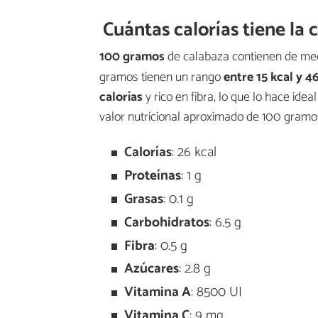
Cuántas calorías tiene la 
100 gramos
de calabaza contienen de med
gramos tienen un rango
entre 15 kcal y 4
calorías
y rico en fibra, lo que lo hace ide
valor nutricional aproximado de 100 gramos
Calorías
: 26 kcal
Proteínas
: 1 g
Grasas
: 0.1 g
Carbohidratos
: 6.5 g
Fibra
: 0.5 g
Azúcares
: 2.8 g
Vitamina A
: 8500 UI
Vitamina C
: 9 mg