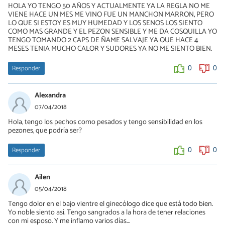
HOLA YO TENGO 50 AÑOS Y ACTUALMENTE YA LA REGLA NO ME
VIENE HACE UN MES ME VINO FUE UN MANCHON MARRON, PERO
LO QUE SI ESTOY ES MUY HUMEDAD Y LOS SENOS LOS SIENTO
COMO MAS GRANDE Y EL PEZON SENSIBLE Y ME DA COSQUILLA YO
TENGO TOMANDO 2 CAPS DE ÑAME SALVAJE YA QUE HACE 4
MESES TENIA MUCHO CALOR Y SUDORES YA NO ME SIENTO BIEN.
Responder
0
0
Alexandra
07/04/2018
Hola, tengo los pechos como pesados y tengo sensibilidad en los
pezones, que podría ser?
Responder
0
0
Ailen
05/04/2018
Tengo dolor en el bajo vientre el ginecólogo dice que está todo bien.
Yo noble siento así. Tengo sangrados a la hora de tener relaciones
con mi esposo. Y me inflamo varios días...