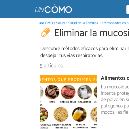
unCOMO
Salud
Salud de la Familia
Enfermedades en na
Eliminar la mucos
Descubre métodos eficaces para eliminar l
despejar tus vías respiratorias.
5 artículos
Alimentos 
La mucosidad
intenta prote
de
polvo en s
patógenos par
mocos, las fl