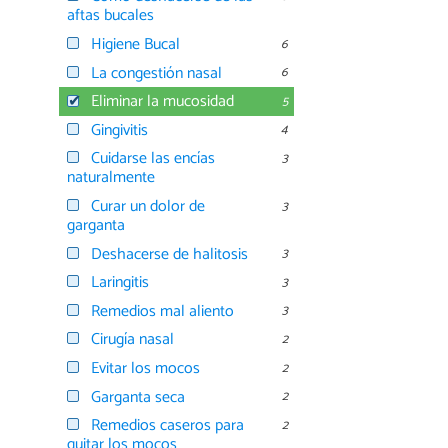
aftas bucales
Higiene Bucal
6
La congestión nasal
6
Eliminar la mucosidad
5
Gingivitis
4
Cuidarse las encías
3
naturalmente
Curar un dolor de
3
garganta
Deshacerse de halitosis
3
Laringitis
3
Remedios mal aliento
3
Cirugía nasal
2
Evitar los mocos
2
Garganta seca
2
Remedios caseros para
2
quitar los mocos