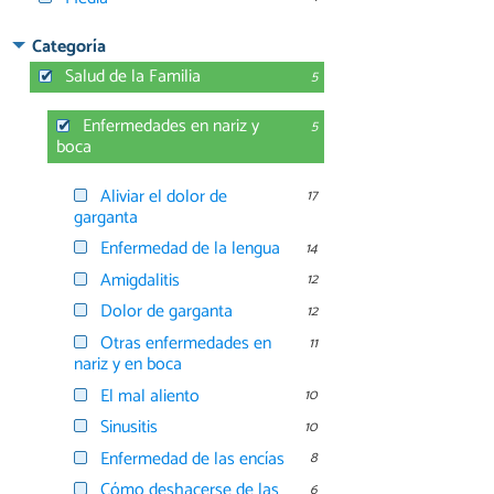
Categoría
Salud de la Familia
5
Enfermedades en nariz y
5
boca
Aliviar el dolor de
17
garganta
Enfermedad de la lengua
14
Amigdalitis
12
Dolor de garganta
12
Otras enfermedades en
11
nariz y en boca
El mal aliento
10
Sinusitis
10
Enfermedad de las encías
8
Cómo deshacerse de las
6