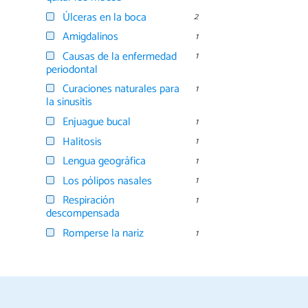
Úlceras en la boca
2
Amigdalinos
1
Causas de la enfermedad
1
periodontal
Curaciones naturales para
1
la sinusitis
Enjuague bucal
1
Halitosis
1
Lengua geográfica
1
Los pólipos nasales
1
Respiración
1
descompensada
Romperse la nariz
1