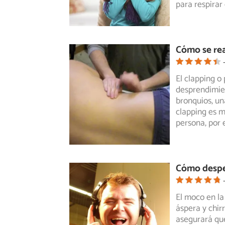
para respira
Cómo se rea
El clapping o 
desprendimien
bronquios,
una
clapping es m
persona, por
Cómo despej
El moco en la
áspera y chir
asegurará
que