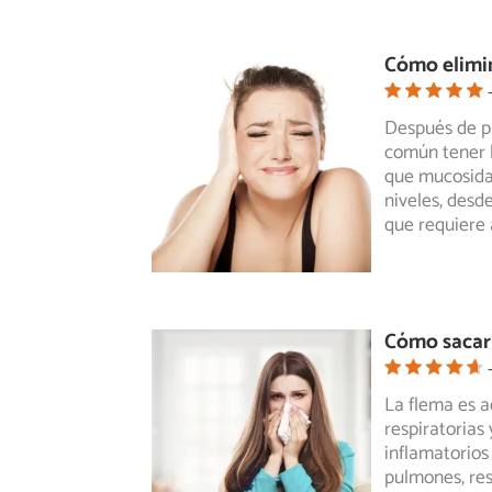
Cómo elimin
Después de pa
común tener l
que
mucosidad
niveles, desd
que requiere
Cómo sacar 
La flema es a
respiratorias
inflamatorios
pulmones, res