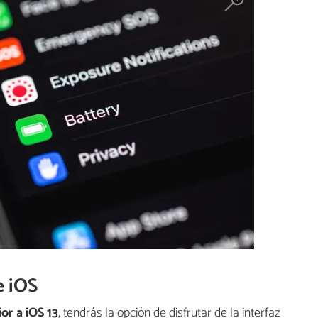
e iOS
ior a iOS 13
, tendrás la opción de disfrutar de la interfaz