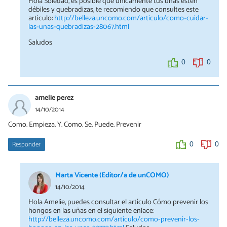
Hola Soledad, es posible que únicamente tus uñas estén
débiles y quebradizas, te recomiendo que consultes este
artículo:
http://belleza.uncomo.com/articulo/como-cuidar-
las-unas-quebradizas-28067.html
Saludos
0
0
amelie perez
14/10/2014
Como. Empieza. Y. Como. Se. Puede. Prevenir
Responder
0
0
Marta Vicente (Editor/a de unCOMO)
14/10/2014
Hola Amelie, puedes consultar el artículo Cómo prevenir los
hongos en las uñas en el siguiente enlace:
http://belleza.uncomo.com/articulo/como-prevenir-los-