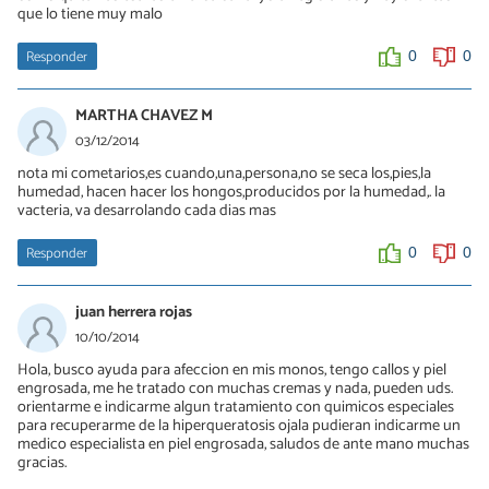
que lo tiene muy malo
Responder
0
0
MARTHA CHAVEZ M
03/12/2014
nota mi cometarios,es cuando,una,persona,no se seca los,pies,la
humedad, hacen hacer los hongos,producidos por la humedad,. la
vacteria, va desarrolando cada dias mas
Responder
0
0
juan herrera rojas
10/10/2014
Hola, busco ayuda para afeccion en mis monos, tengo callos y piel
engrosada, me he tratado con muchas cremas y nada, pueden uds.
orientarme e indicarme algun tratamiento con quimicos especiales
para recuperarme de la hiperqueratosis ojala pudieran indicarme un
medico especialista en piel engrosada, saludos de ante mano muchas
gracias.