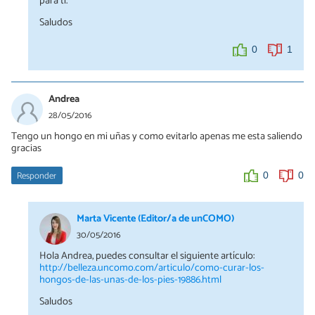
para ti.
Saludos
0
1
Andrea
28/05/2016
Tengo un hongo en mi uñas y como evitarlo apenas me esta saliendo
gracias
Responder
0
0
Marta Vicente (Editor/a de unCOMO)
30/05/2016
Hola Andrea, puedes consultar el siguiente artículo:
http://belleza.uncomo.com/articulo/como-curar-los-
hongos-de-las-unas-de-los-pies-19886.html
Saludos