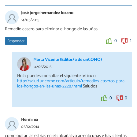
José jorge hernandez lozano
14/05/2015
Remedio casero para eliminar el hongo de las uñas
Responder
0
1
Marta Vicente (Editor/a de unCOMO)
14/05/2015
Hola, puedes consultar el siguiente artículo:
http://salud.uncomo.com/articulo/remedios-caseros-para-
los-hongos-en-las-unas-22287.html
Saludos
0
0
Herminia
03/12/2014
como quitar las estrias en el calcañal yo arreglo uñas y hay clientas