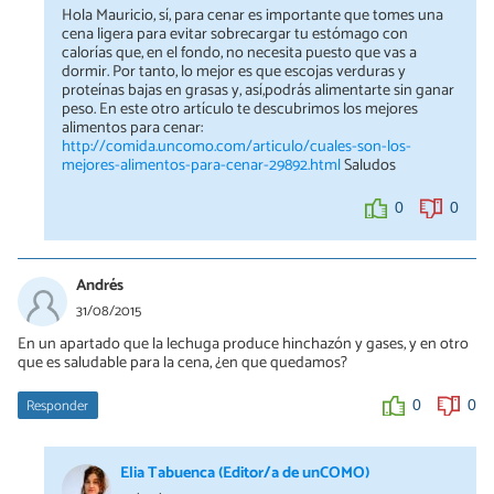
Hola Mauricio, sí, para cenar es importante que tomes una
cena ligera para evitar sobrecargar tu estómago con
calorías que, en el fondo, no necesita puesto que vas a
dormir. Por tanto, lo mejor es que escojas verduras y
proteínas bajas en grasas y, así,podrás alimentarte sin ganar
peso. En este otro artículo te descubrimos los mejores
alimentos para cenar:
http://comida.uncomo.com/articulo/cuales-son-los-
mejores-alimentos-para-cenar-29892.html
Saludos
0
0
Andrés
31/08/2015
En un apartado que la lechuga produce hinchazón y gases, y en otro
que es saludable para la cena, ¿en que quedamos?
Responder
0
0
Elia Tabuenca (Editor/a de unCOMO)