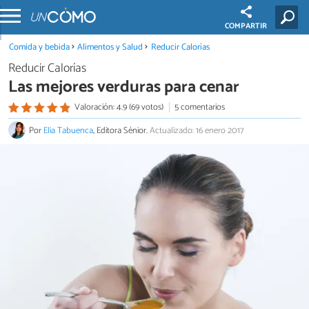
COMPARTIR
Comida y bebida
Alimentos y Salud
Reducir Calorías
Reducir Calorías
Las mejores verduras para cenar
Valoración: 4.9 (69 votos)
5 comentarios
Por
Elia Tabuenca
, Editora Sénior.
Actualizado: 16 enero 2017