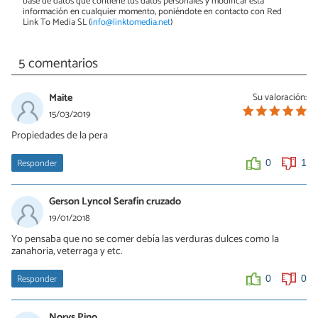
base de datos que contiene tus datos personales y modificar esta
información en cualquier momento, poniéndote en contacto con Red
Link To Media SL (
info@linktomedia.net
)
5 comentarios
Maite
Su valoración:
15/03/2019
Propiedades de la pera
Responder
0
1
Gerson Lyncol Serafín cruzado
19/01/2018
Yo pensaba que no se comer debía las verduras dulces como la
zanahoria, veterraga y etc.
Responder
0
0
Norys Pino