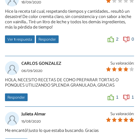
18/09/2020
Hice la receta tal cual, respetando tiempos y cantidades... resultó un
desastre! De color cremita claro, sin consistencia y con sabor a leche
con vainilla... Tiré un litro de leche y todos los demás ingredientes,
más la pérdida de tiempo!
Ver
1
respuesta
Responder
2
0
Florencia
15/10/2020
CARLOS GONZALEZ
Su valoración:
me paso lo mismo
06/09/2020
HOLA, NECESITO RECETAS DE COMO PREPARAR TORTAS O
1
0
PONQUES UTILIZANDO SPLENDA GRANULADA, GRACIAS
Responder
1
1
Julieta Almar
Su valoración:
15/08/2020
Me encantó! Justo lo que estaba buscando. Gracias