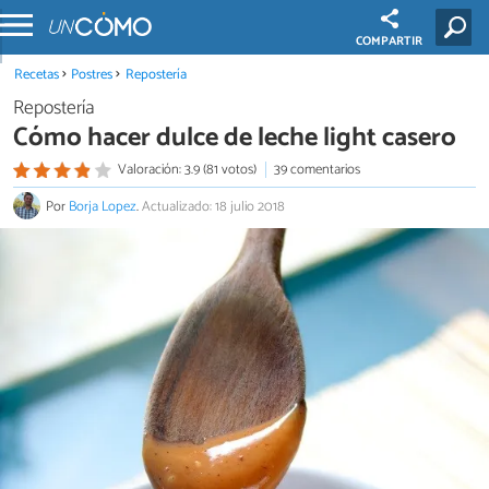
COMPARTIR
Recetas
Postres
Repostería
Repostería
Cómo hacer dulce de leche light casero
Valoración: 3.9 (81 votos)
39 comentarios
Por
Borja Lopez
.
Actualizado: 18 julio 2018