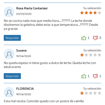
Rosa Marta Contartesi
Su valoración:
1
0
03/05/2020
No se cocina nada mas que media hora......?????? La leche donde
disolvemos la gelatina, debe estar a que temperatura.....?????? Desde
ya gracias
Responder
1
0
Susana
Su valoración:
19/04/2020
No queda espeso ni tiene gusto a dulce de leche. Queda leche con
edulcorante
Responder
1
1
FLORENCIA
Su valoración:
18/04/2020
Esta mal receta. Coincido quedo con un postre de vainilla