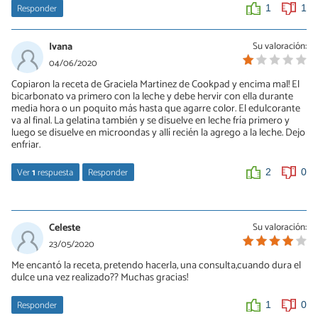
Responder
1
1
Ivana
Su valoración:
04/06/2020
Copiaron la receta de Graciela Martinez de Cookpad y encima mal! El
bicarbonato va primero con la leche y debe hervir con ella durante
media hora o un poquito más hasta que agarre color. El edulcorante
va al final. La gelatina también y se disuelve en leche fría primero y
luego se disuelve en microondas y allí recién la agrego a la leche. Dejo
enfriar.
Ver
1
respuesta
Responder
2
0
Agustin
03/02/2021
Celeste
Su valoración:
Ya me parecido que estaba mal todo🤣 era imposible que saliera
23/05/2020
bien así, la elaboración debe ser la misma que en el dulce
Me encantó la receta, pretendo hacerla, una consulta,cuando dura el
tradicional, por lo que se hierve la leche con el bicarbonato hasta
dulce una vez realizado?? Muchas gracias!
que coja el color deseado (media hora o 2h) el necesario... Luego
se retira y de le añade la gelatina disuelta en leche o mejor
maicena ( si le añade maicena tiene que llevarlo so fuego un poco
Responder
1
0
más que espere)