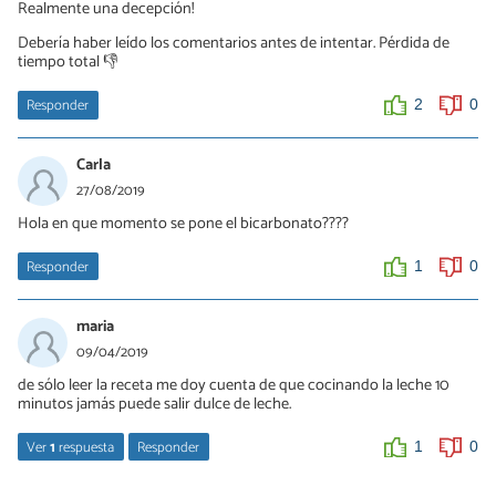
Realmente una decepción!
Debería haber leído los comentarios antes de intentar. Pérdida de
tiempo total 👎
Responder
2
0
Carla
27/08/2019
Hola en que momento se pone el bicarbonato????
Responder
1
0
maria
09/04/2019
de sólo leer la receta me doy cuenta de que cocinando la leche 10
minutos jamás puede salir dulce de leche.
Ver
1
respuesta
Responder
1
0