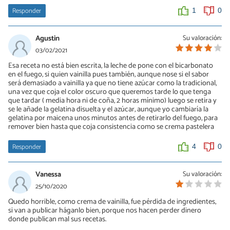
Responder
1
0
Agustin
Su valoración:
03/02/2021
Esa receta no está bien escrita, la leche de pone con el bicarbonato
en el fuego, si quien vainilla pues también, aunque nose si el sabor
será demasiado a vainilla ya que no tiene azúcar como la tradicional,
una vez que coja el color oscuro que queremos tarde lo que tenga
que tardar ( media hora ni de coña, 2 horas mínimo) luego se retira y
se le añade la gelatina disuelta y el azúcar, aunque yo cambiaría la
gelatina por maicena unos minutos antes de retirarlo del fuego, para
remover bien hasta que coja consistencia como se crema pastelera
Responder
4
0
Vanessa
Su valoración:
25/10/2020
Quedo horrible, como crema de vainilla, fue pérdida de ingredientes,
si van a publicar háganlo bien, porque nos hacen perder dinero
donde publican mal sus recetas.