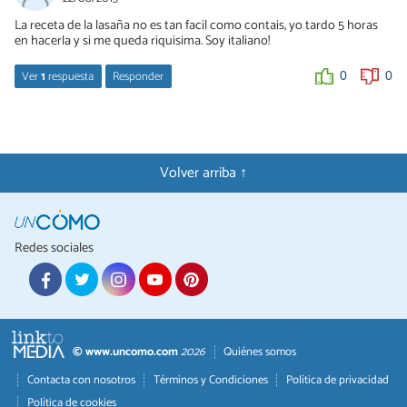
La receta de la lasaña no es tan facil como contais, yo tardo 5 horas
en hacerla y si me queda riquisima. Soy italiano!
Ver
1
respuesta
Responder
0
0
Karla
13/06/2015
Comparta entonces la receta, pues la suya debe ser aún más
Volver arriba ↑
sabrosa.
0
0
Redes sociales
© www.uncomo.com
2026
Quiénes somos
Contacta con nosotros
Términos y Condiciones
Política de privacidad
Política de cookies