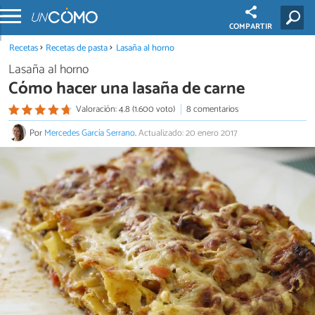
COMPARTIR
Recetas
Recetas de pasta
Lasaña al horno
Lasaña al horno
Cómo hacer una lasaña de carne
Valoración: 4.8 (1.600 voto)
8 comentarios
Por
Mercedes García Serrano
.
Actualizado: 20 enero 2017