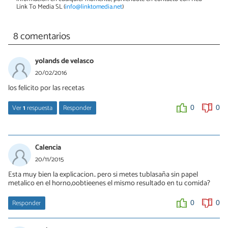
Link To Media SL (
info@linktomedia.net
)
8 comentarios
yolands de velasco
20/02/2016
los felicito por las recetas
Ver
1
respuesta
Responder
0
0
mauricio
18/04/2016
Calencia
gracias xd
20/11/2015
Esta muy bien la explicacion.. pero si metes tublasaña sin papel
0
0
metalico en el horno,oobtieenes el mismo resultado en tu comida?
Responder
0
0