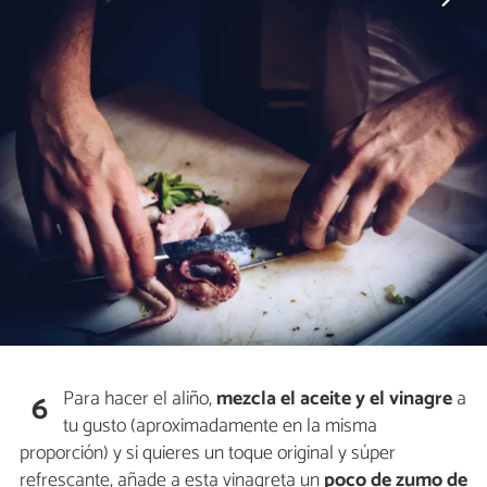
Para hacer el aliño,
mezcla el aceite y el vinagre
a
6
tu gusto (aproximadamente en la misma
proporción) y si quieres un toque original y súper
refrescante, añade a esta vinagreta un
poco de zumo de