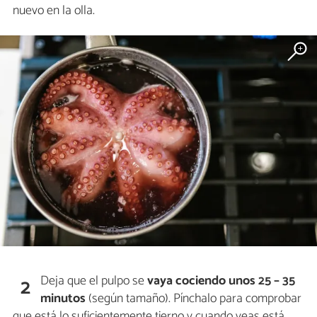
nuevo en la olla.
Deja que el pulpo se
vaya cociendo unos 25 – 35
2
minutos
(según tamaño). Pínchalo para comprobar
que está lo suficientemente tierno y cuando veas está,