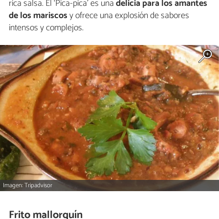
rica salsa. El ‘Pica-pica’ es una
delicia para los amantes
de los mariscos
y ofrece una explosión de sabores
intensos y complejos.
Imagen: Tripadvisor
Frito mallorquín