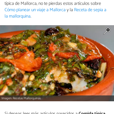
típica de Mallorca, no te pierdas estos artículos sobre
Cómo planear un viaje a Mallorca
y la
Receta de sepia a
la mallorquina
.
Imagen: Recetas Mallorquinas
Si deseas leer más artículos parecidos a
Comida típica